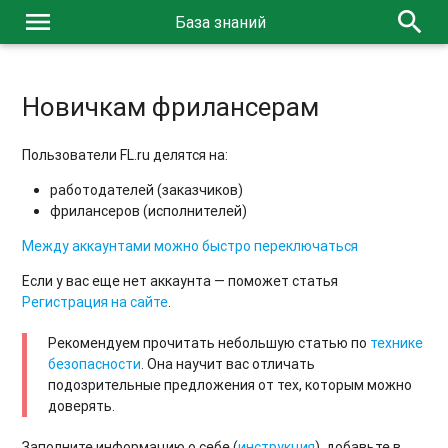
menu
search
База знаний
Новичкам фрилансерам
Пользователи FL.ru делятся на:
работодателей (заказчиков)
фрилансеров (исполнителей)
Между аккаунтами можно быстро переключаться
Если у вас еще нет аккаунта — поможет статья
Регистрация на сайте
.
Рекомендуем прочитать небольшую статью по
технике
безопасности
. Она научит вас отличать
подозрительные предложения от тех, которым можно
доверять.
Заполните информацию о себе (
инструкция
), добавьте в