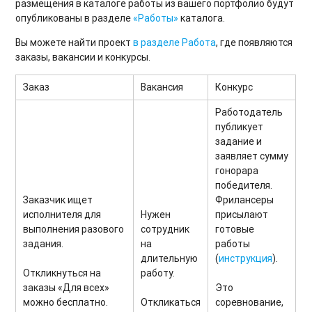
размещения в каталоге работы из вашего портфолио будут
опубликованы в разделе
«Работы»
каталога.
Вы можете найти проект
в разделе Работа
, где появляются
заказы, вакансии и конкурсы.
Заказ
Вакансия
Конкурс
Работодатель
публикует
задание и
заявляет сумму
гонорара
победителя.
Заказчик ищет
Фрилансеры
исполнителя для
Нужен
присылают
выполнения разового
сотрудник
готовые
задания.
на
работы
длительную
(
инструкция
).
Откликнуться на
работу.
заказы «Для всех»
Это
можно бесплатно.
Откликаться
соревнование,