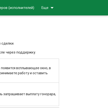
arrow_drop_down
еров (исполнителей)
Еще
 сделки.
сле через поддержку.
 появится всплывающее окно, в
ринимаете работу и оставить
ль запрашивает выплату гонорара,