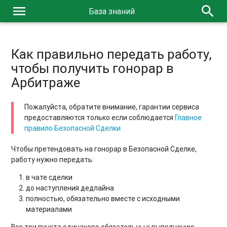
menu
search
База знаний
Как правильно передать работу,
чтобы получить гонорар в
Арбитраже
Пожалуйста, обратите внимание, гарантии сервиса
предоставляются только если соблюдается
Главное
правило Безопасной Сделки
Чтобы претендовать на гонорар в Безопасной Сделке,
работу нужно передать:
в чате сделки
до наступления дедлайна
полностью, обязательно вместе с исходными
материалами
Все три пункта одинаково обязательны к выполнению.