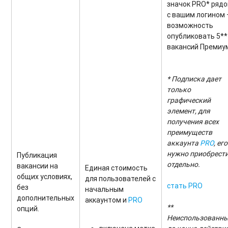
значок PRO* ряд
с вашим логином 
возможность
опубликовать 5**
вакансий Премиу
* Подписка дает
только
графический
элемент, для
получения всех
преимуществ
аккаунта
PRO
, его
нужно приобрест
Публикация
отдельно.
вакансии на
Единая стоимость
общих условиях,
для пользователей с
cтать PRO
без
начальным
дополнительных
аккаунтом и
PRO
**
опций.
Неиспользованн