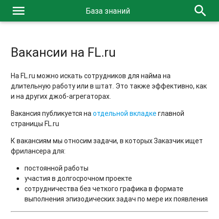
menu
search
База знаний
Вакансии на FL.ru
На FL.ru можно искать сотрудников для найма на
длительную работу или в штат. Это также эффективно, как
и на других джоб-агрегаторах.
Вакансия публикуется на
отдельной вкладке
главной
страницы FL.ru
К вакансиям мы относим задачи, в которых Заказчик ищет
фрилансера для:
постоянной работы
участия в долгосрочном проекте
сотрудничества без четкого графика в формате
выполнения эпизодических задач по мере их появления