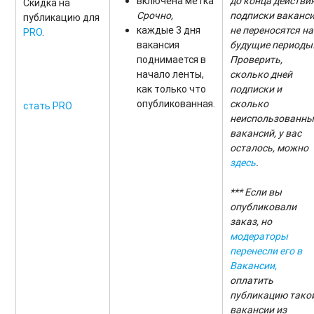
включена метка
до конца действи
Скидка на
Срочно,
подписки ваканс
публикацию для
каждые 3 дня
не переносятся на
PRO
.
вакансия
будущие периоды
поднимается в
Проверить,
начало ленты,
сколько дней
как только что
подписки и
опубликованная.
сколько
стать PRO
неиспользованны
вакансий,
у вас
осталось, можно
здесь
.
*** Если вы
опубликовали
заказ, но
модераторы
перенесли его в
Вакансии,
оплатить
публикацию тако
вакансии из