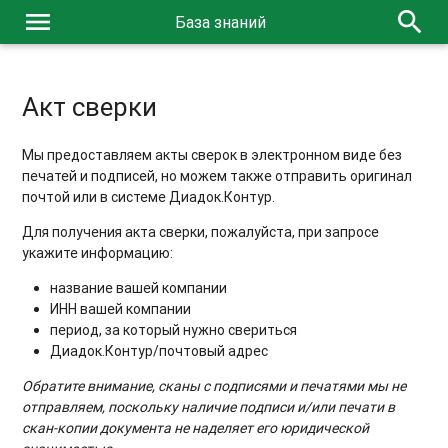
menu
search
База знаний
Акт сверки
Мы предоставляем акты сверок в электронном виде без
печатей и подписей, но можем также отправить оригинал
почтой или в системе Диадок.Контур.
Для получения акта сверки, пожалуйста, при запросе
укажите информацию:
название вашей компании
ИНН вашей компании
период, за который нужно свериться
Диадок.Контур/почтовый адрес
Обратите внимание, с
каны с подписями и печатями мы не
отправляем, поскольку наличие подписи и/или печати в
скан-копии документа не наделяет его юридической