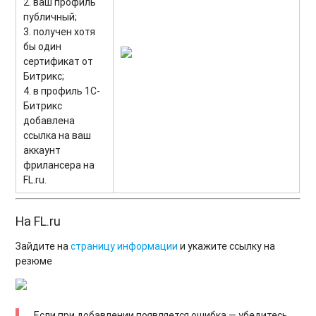
2. ваш профиль
публичный;
3. получен хотя
бы один
сертификат от
Битрикс;
4. в профиль 1С-
Битрикс
добавлена
ссылка на ваш
аккаунт
фрилансера на
FL.ru.
На FL.ru
Зайдите на
страницу информации
и укажите ссылку на
резюме
Если при добавлении появляется ошибка — убедитесь,