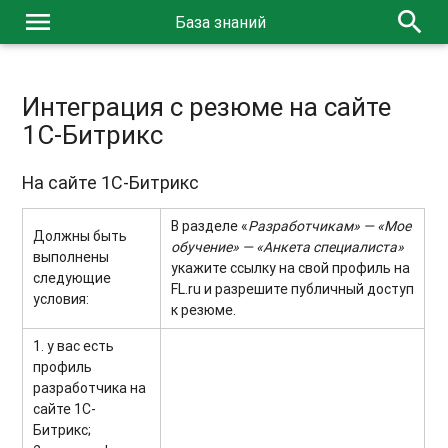
menu
search
База знаний
Интеграция с резюме на сайте
1С-Битрикс
На сайте 1С-Битрикс
В разделе «
Разработчикам» — «Мое
Должны быть
обучение» — «Анкета специалиста»
выполнены
укажите ссылку на свой профиль на
следующие
FL.ru и разрешите публичный доступ
условия:
к резюме.
1. у вас есть
профиль
разработчика на
сайте 1С-
Битрикс;