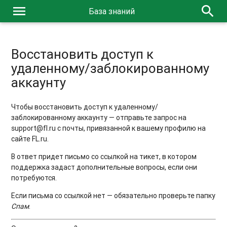
menu
search
База знаний
Восстановить доступ к
удаленному/заблокированному
аккаунту
Чтобы восстановить доступ к удаленному/
заблокированному аккаунту — отправьте запрос на
support@fl.ru с почты, привязанной к вашему профилю на
сайте FL.ru.
В ответ придет письмо со ссылкой на тикет, в котором
поддержка задаст дополнительные вопросы, если они
потребуются.
Если письма со ссылкой нет — обязательно проверьте папку
Спам
.