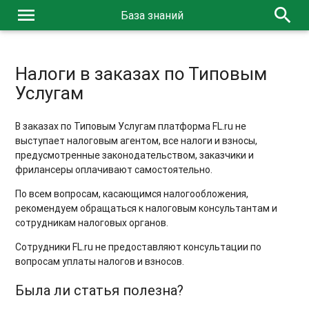
menu
search
База знаний
Налоги в заказах по Типовым
Услугам
В заказах по Типовым Услугам платформа FL.ru не
выступает налоговым агентом, все налоги и взносы,
предусмотренные законодательством, заказчики и
фрилансеры оплачивают самостоятельно.
По всем вопросам, касающимся налогообложения,
рекомендуем обращаться к налоговым консультантам и
сотрудникам налоговых органов.
Сотрудники FL.ru не предоставляют консультации по
вопросам уплаты налогов и взносов.
Была ли статья полезна?