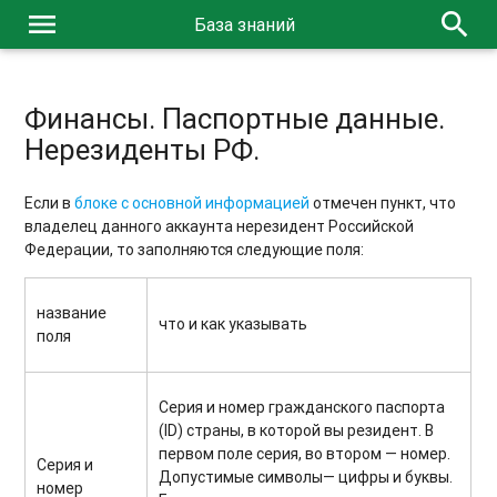
menu
search
База знаний
Финансы. Паспортные данные.
Нерезиденты РФ.
Если в
блоке с основной информацией
отмечен пункт, что
владелец данного аккаунта нерезидент Российской
Федерации, то заполняются следующие поля:
название
что и как указывать
поля
Серия и номер гражданского паспорта
(ID) страны, в которой вы резидент. В
первом поле серия, во втором — номер.
Серия и
Допустимые символы— цифры и буквы.
номер