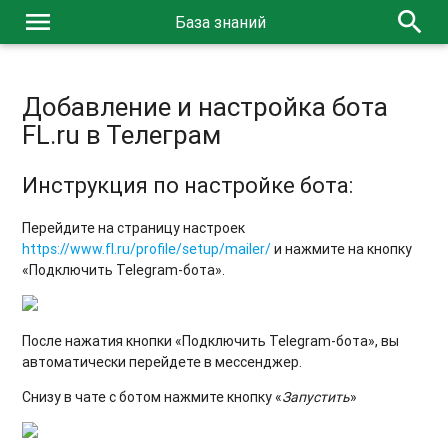
menu
search
База знаний
Добавление и настройка бота
FL.ru в Телеграм
Инструкция по настройке бота:
Перейдите на страницу настроек
https://www.fl.ru/profile/setup/mailer/
и нажмите на кнопку
«Подключить Telegram-бота».
После нажатия кнопки «Подключить Telegram-бота», вы
автоматически перейдете в мессенджер.
Снизу в чате с ботом нажмите кнопку «
Запустить
»