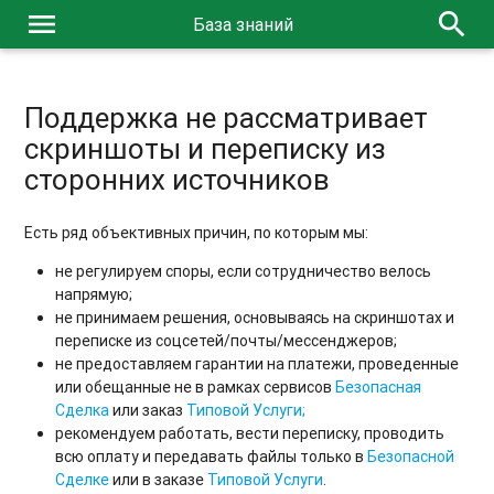
menu
search
База знаний
Поддержка не рассматривает
скриншоты и переписку из
сторонних источников
Есть ряд объективных причин, по которым мы:
не регулируем споры, если сотрудничество велось
напрямую;
не принимаем решения, основываясь на скриншотах и
переписке из соцсетей/почты/мессенджеров;
не предоставляем гарантии на платежи, проведенные
или обещанные не в рамках сервисов
Безопасная
Сделка
или заказ
Типовой Услуги;
рекомендуем работать, вести переписку, проводить
всю оплату и передавать файлы только в
Безопасной
Сделке
или в заказе
Типовой Услуги
.