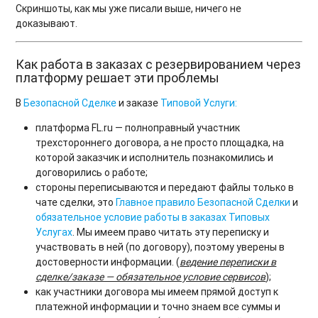
Скриншоты, как мы уже писали выше, ничего не
доказывают.
Как работа в заказах с резервированием через
платформу решает эти проблемы
В
Безопасной Сделке
и заказе
Типовой Услуги:
платформа FL.ru — полноправный участник
трехстороннего договора, а не просто площадка, на
которой заказчик и исполнитель познакомились и
договорились о работе;
стороны переписываются и передают файлы только в
чате сделки, это
Главное правило Безопасной Сделки
и
обязательное условие работы в заказах Типовых
Услугах
. Мы имеем право читать эту переписку и
участвовать в ней (по договору), поэтому уверены в
достоверности информации. (
ведение переписки в
сделке/заказе — обязательное условие сервисов
);
как участники договора мы имеем прямой доступ к
платежной информации и точно знаем все суммы и