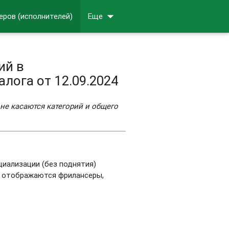
arrow_drop_down
еров (исполнителей)
Еще
ий в
лога от 12.09.2024
 не касаются категорий и общего
циализации (без поднятия)
е отображаются фрилансеры,