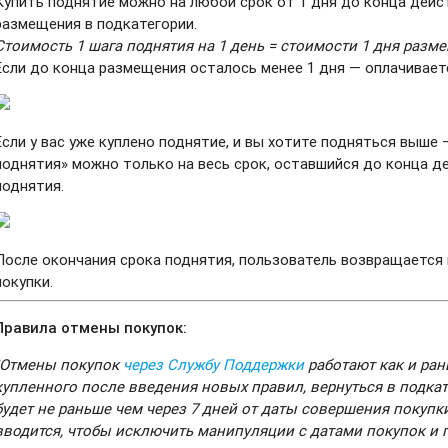
Купить поднятие можно на любой срок от 1 дня до конца дейс
размещения в подкатегории.
Стоимость 1 шага поднятия на 1 день = стоимости 1 дня разме
Если до конца размещения осталось менее 1 дня — оплачивает
Если у вас уже куплено поднятие, и вы хотите подняться выше 
поднятия» можно только на весь срок, оставшийся до конца д
поднятия.
После окончания срока поднятия, пользователь возвращается
покупки.
Правила отмены покупок
:
❗️Отмены покупок
через Службу Поддержки
работают как и ран
купленного после введения новых правил, вернуться в подк
будет не раньше чем через 7 дней от даты совершения покупк
вводится, чтобы исключить манипуляции с датами покупок и 