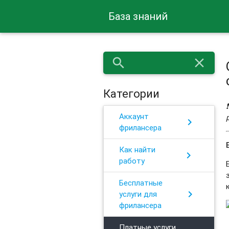
База знаний
search
close
Категории
Аккаунт
chevron_right
фрилансера
Как найти
chevron_right
работу
Бесплатные
chevron_right
услуги для
фрилансера
Платные услуги