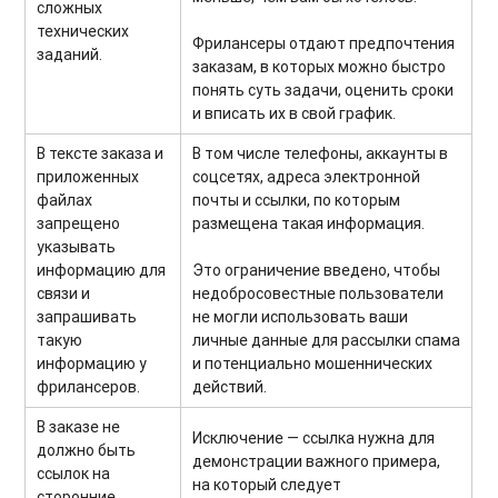
сложных
технических
Фрилансеры отдают предпочтения
заданий.
заказам, в которых можно быстро
понять суть задачи, оценить сроки
и вписать их в свой график.
В тексте заказа и
В том числе телефоны, аккаунты в
приложенных
соцсетях, адреса электронной
файлах
почты и ссылки, по которым
запрещено
размещена такая информация.
указывать
информацию для
Это ограничение введено, чтобы
связи и
недобросовестные пользователи
запрашивать
не могли использовать ваши
такую
личные данные для рассылки спама
информацию у
и потенциально мошеннических
фрилансеров.
действий.
В заказе не
Исключение — ссылка нужна для
должно быть
демонстрации важного примера,
ссылок на
на который следует
сторонние