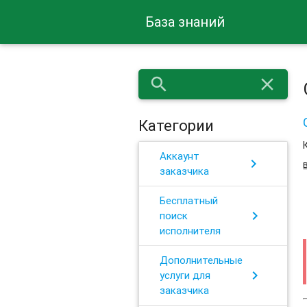
База знаний
search
close
Категории
Аккаунт
chevron_right
заказчика
Бесплатный
chevron_right
поиск
исполнителя
Дополнительные
chevron_right
услуги для
заказчика