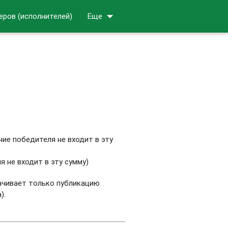
arrow_drop_down
еров (исполнителей)
Еще
ие победителя не входит в эту
 не входит в эту сумму)
лачивает только публикацию
).