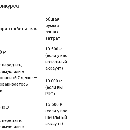
онкурса
общая
сумма
норар победителя
ваших
затрат
10 500 ₽
0 ₽
(если у вас
начальный
к передать,
аккаунт)
рямую или в
опасной Сделке —
10 000 ₽
овариваетесь
(если вы
и)
PRO)
15 500 ₽
000 ₽
(если у вас
начальный
к передать,
аккаунт)
рямую или в