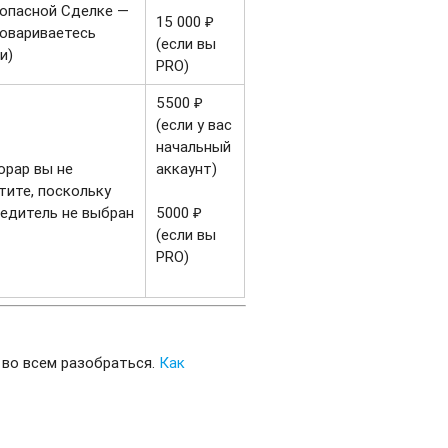
опасной Сделке —
15 000 ₽
овариваетесь
(если вы
и)
PRO)
5500 ₽
(если у вас
начальный
орар вы не
аккаунт)
тите, поскольку
едитель не выбран
5000 ₽
(если вы
PRO)
 во всем разобраться.
Как