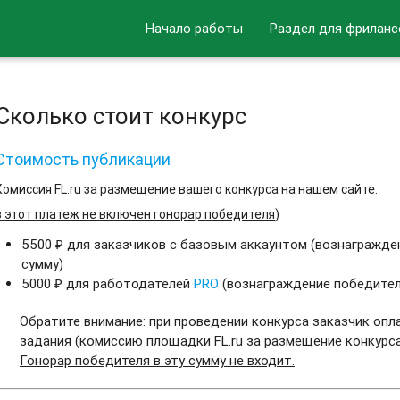
Начало работы
Раздел для фриланс
Сколько стоит конкурс
Стоимость публикации
Комиссия FL.ru за размещение вашего конкурса на нашем сайте.
в этот платеж не включен гонорар победителя
)
5500 ₽ для заказчиков с базовым аккаунтом (вознагражден
сумму)
5000 ₽ для работодателей
PRO
(вознаграждение победителя
Обратите внимание: при проведении конкурса заказчик оп
задания (комиссию площадки FL.ru за размещение конкурса
Гонорар победителя в эту сумму не входит.