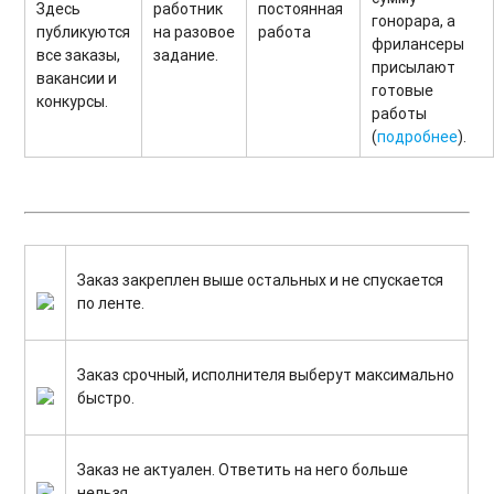
Здесь
работник
постоянная
гонорара, а
публикуются
на разовое
работа
фрилансеры
все заказы,
задание.
присылают
вакансии и
готовые
конкурсы.
работы
(
подробнее
).
Заказ закреплен выше остальных и не спускается
по ленте.
Заказ срочный, исполнителя выберут максимально
быстро.
Заказ не актуален. Ответить на него больше
нельзя.