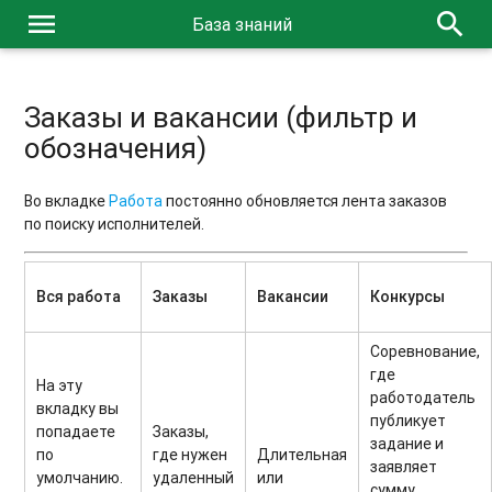
menu
search
База знаний
Заказы и вакансии (фильтр и
обозначения)
Во вкладке
Работа
постоянно обновляется лента заказов
по поиску исполнителей.
Вся работа
Заказы
Вакансии
Конкурсы
Соревнование,
где
На эту
работодатель
вкладку вы
публикует
попадаете
Заказы,
задание и
по
где нужен
Длительная
заявляет
умолчанию.
удаленный
или
сумму