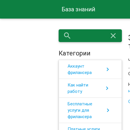
База знаний
search
close
Категории
Аккаунт
chevron_right
фрилансера
Как найти
chevron_right
работу
Бесплатные
chevron_right
услуги для
фрилансера
Платные услуги