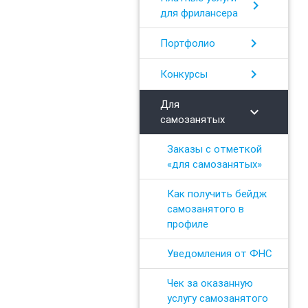
chevron_right
для фрилансера
chevron_right
Портфолио
chevron_right
Конкурсы
Для
chevron_right
самозанятых
Заказы с отметкой
«для самозанятых»
Как получить бейдж
самозанятого в
профиле
Уведомления от ФНС
Чек за оказанную
услугу самозанятого