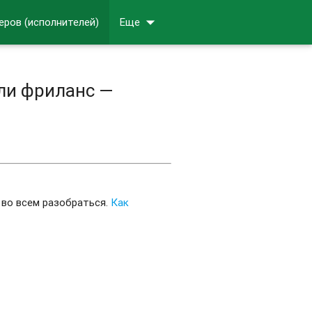
arrow_drop_down
еров (исполнителей)
Еще
ли фриланс —
 во всем разобраться.
Как