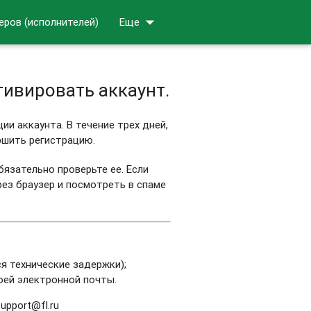
arrow_drop_down
еров (исполнителей)
Еще
тивировать аккаунт.
ии аккаунта. В течение трех дней,
ршить регистрацию.
обязательно проверьте ее. Если
ез браузер и посмотреть в спаме
я технические задержки);
воей электронной почты.
upport@fl.ru