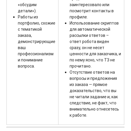
«обсудим
заинтересовало или
детали»).
посмотрит контакты в
Работы из
профиле.
портфолио, схожие
Использование скриптов
с тематикой
для автоматической
заказа,
рассылки ответов –
демонстрирующие
ответ робота виден
ваш
сразу, он не несет
профессионализм
ценности для заказчика, и
и понимание
по нему ясно, что ТЗ не
вопроса.
прочитано.
Отсутствие ответов на
вопросы и предложения
из заказа — прямое
доказательство, что вы
не читали задание и, как
следствие, не факт, что
внимательно отнесетесь
к работе.