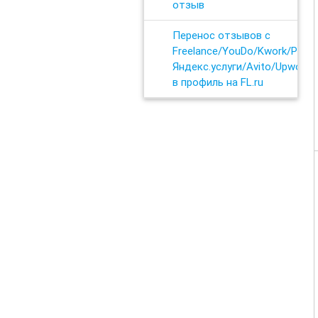
отзыв
Перенос отзывов с
Freelance/YouDo/Kwork/Profi.
Яндекс.услуги/Avito/Upwork
в профиль на FL.ru