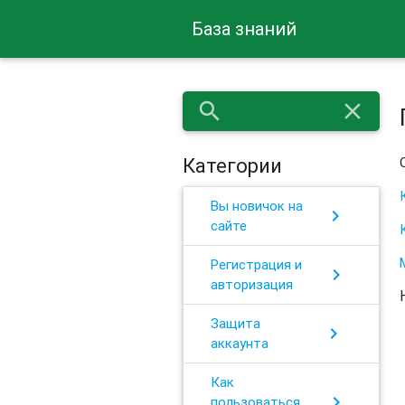
База знаний
search
close
Категории
Вы новичок на
chevron_right
сайте
Регистрация и
chevron_right
авторизация
Защита
chevron_right
аккаунта
Как
chevron_right
пользоваться