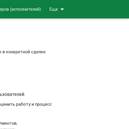
arrow_drop_down
еров (исполнителей)
Еще
е в конкретной сделке.
ьзователей:
оценить работу и процесс
гментов;