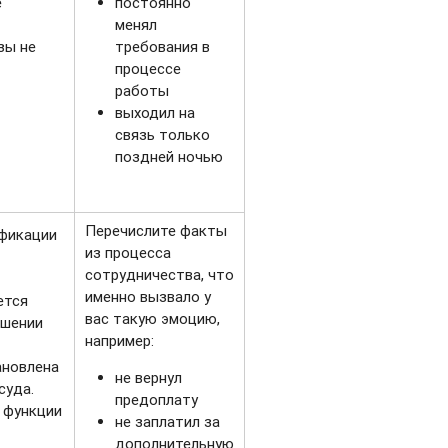
е
постоянно
менял
зы не
требования в
процессе
работы
выходил на
связь только
поздней ночью
Перечислите факты
фикации
из процесса
.
сотрудничества, что
именно вызвало у
ется
вас такую эмоцию,
ршении
например:
ановлена
не вернул
суда.
предоплату
 функции
не заплатил за
дополнительную