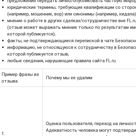
предложения передать лично/опубликовать частную инфо
юридические термины, требующие квалификации со сторо
(например, мошенник, вор) или синонимы (например, кидала)
мнение о работе в других сделках/сотрудничестве вне FL.ru
(отзыв может выражать мнение только по результатам име
которой публикуется);
факты, не подтверждающиеся перепиской в чате Безопасн
информацию, не относящуюся к сотрудничеству в Безопас
которой публикуется отзыв;
любые сведения, нарушающие правила сайта FL.ru.
Пример фразы из
Почему мы ее удалим
отзыва
Оценка пользователя, переход на личност
Адекватность человека могут подтверд
1.