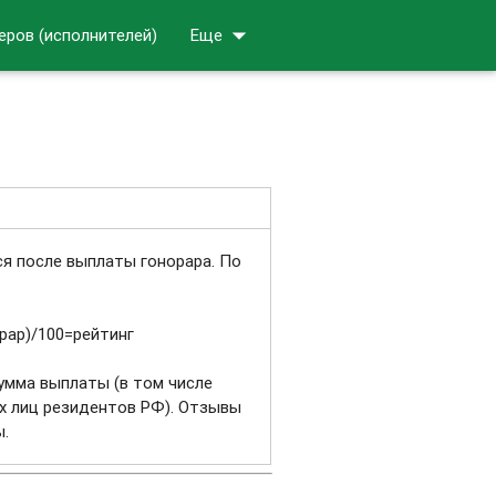
arrow_drop_down
еров (исполнителей)
Еще
ся после выплаты гонорара. По
рар)/100=рейтинг
умма выплаты (в том числе
х лиц резидентов РФ). Отзывы
ы.