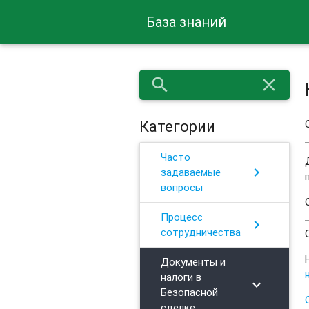
База знаний
search
close
Категории
Часто
chevron_right
задаваемые
вопросы
Процесс
chevron_right
сотрудничества
Документы и
налоги в
chevron_right
Безопасной
сделке