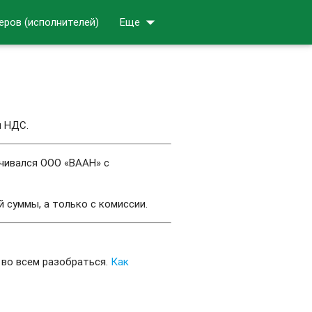
arrow_drop_down
еров (исполнителей)
Еще
м НДС.
ачивался ООО «ВААН» с
 суммы, а только с комиссии.
 во всем разобраться.
Как