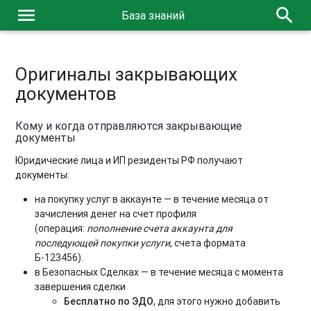
menu
search
База знаний
Оригиналы закрывающих
документов
Кому и когда отправляются закрывающие
документы
Юридические лица и ИП резиденты РФ получают
документы:
на покупку услуг в аккаунте — в течение месяца от
зачисления денег на счет профиля
(операция:
пополнение счета аккаунта для
последующей покупки услуги
, счета формата
Б-123456).
в Безопасных Сделках — в течение месяца с момента
завершения сделки
Бесплатно по ЭДО
, для этого нужно добавить