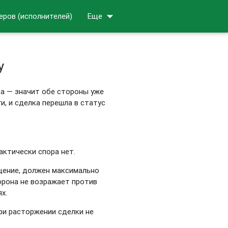
arrow_drop_down
еров (исполнителей)
Еще
у
ва — значит обе стороны уже
и, и сделка перешла в статус
актически спора нет.
щение, должен максимально
орона не возражает против
х.
ри расторжении сделки не