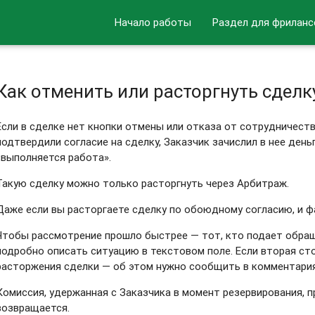
Начало работы
Раздел для фриланс
Как отменить или расторгнуть сделк
Если в сделке нет кнопки отмены или отказа от сотрудничест
подтвердили согласие на сделку, Заказчик зачислил в нее деньг
«выполняется работа».
Такую сделку можно только расторгнуть через Арбитраж.
Даже если вы расторгаете сделку по обоюдному согласию, и ф
Чтобы рассмотрение прошло быстрее — тот, кто подает обра
подробно описать ситуацию в текстовом поле. Если вторая ст
расторжения сделки — об этом нужно сообщить в комментария
Комиссия, удержанная с Заказчика в момент резервирования, п
возвращается.