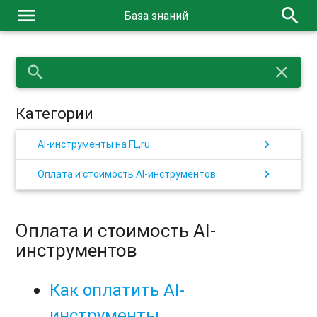
menu
search
База знаний
search
close
Категории
chevron_right
AI-инструменты на FL,ru
chevron_right
Оплата и стоимость AI-инструментов
Оплата и стоимость AI-
инструментов
Как оплатить AI-
инструменты